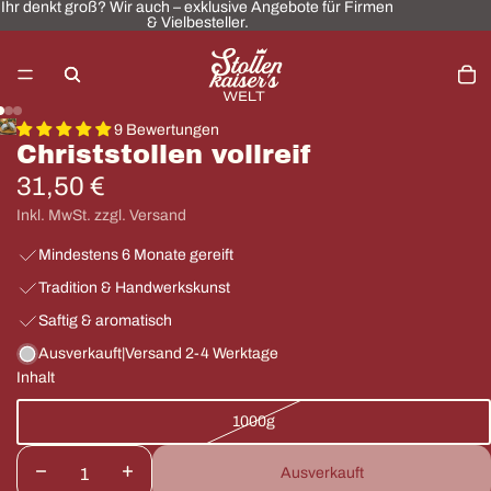
Ihr
Ihr denkt groß? Wir auch – exklusive Angebote für Firmen
denkt
& Vielbesteller.
groß?
Wir
Art
auch
im
Wa
–
in
exklusive
0
Angebote
für
9 Bewertungen
Firmen
Christstollen vollreif
&
Vielbesteller.
31,50 €
Inkl. MwSt. zzgl. Versand
Mindestens 6 Monate gereift
Tradition & Handwerkskunst
Saftig & aromatisch
Ausverkauft
|ㅤVersand 2-4 Werktage
Inhalt
1000g
Menge
Menge
Ausverkauft