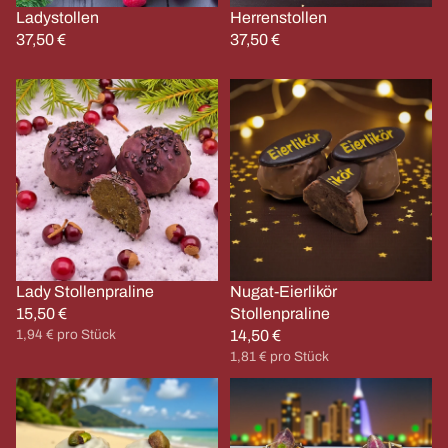
Ladystollen
Herrenstollen
37,50 €
37,50 €
Lady
Nugat-
Stollenpraline
Eierlikör
Stollenpraline
Lady Stollenpraline
Nugat-Eierlikör
15,50 €
Stollenpraline
Grundpreis
1,94 € pro Stück
14,50 €
Grundpreis
1,81 € pro Stück
Hawaii
Mozart-
Stollenpraline
Dubai
Style