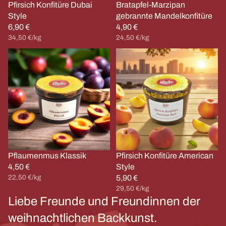
Pfirsich Konfitüre Dubai
Bratapfel-Marzipan
Style
gebrannte Mandelkonfitüre
6,90 €
4,90 €
Grundpreis
Grundpreis
34,50 €/kg
24,50 €/kg
Pflaumenmus
Pfirsich
Klassik
Konfitüre
American
Style
Pflaumenmus Klassik
Pfirsich Konfitüre American
4,50 €
Style
Grundpreis
22,50 €/kg
5,90 €
Grundpreis
29,50 €/kg
Liebe Freunde und Freundinnen der
weihnachtlichen Backkunst.