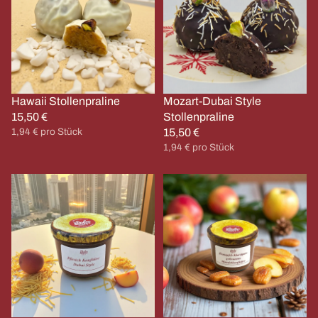
Stollenpraline
Hawaii Stollenpraline
Mozart-Dubai Style
15,50 €
Stollenpraline
Grundpreis
1,94 € pro Stück
15,50 €
Grundpreis
1,94 € pro Stück
Pfirsich
Bratapfel-
Konfitüre
Marzipan
Dubai
gebrannte
Style
Mandelkonfitüre