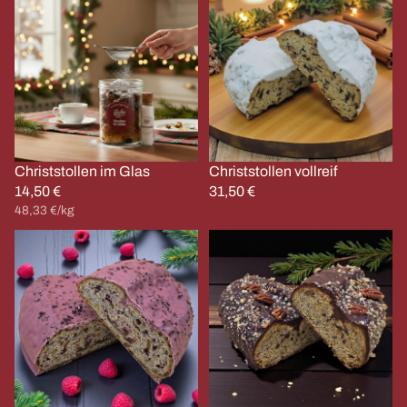
im
vollreif
Glas
Christstollen im Glas
Christstollen vollreif
Ausverkauft
14,50 €
31,50 €
Grundpreis
48,33 €/kg
Ladystollen
Herrenstollen